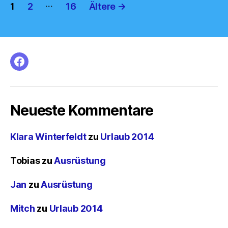
Seitennummerierung
…
1
2
16
Ältere
→
der
Beiträge
facebook
Neueste Kommentare
Klara Winterfeldt
zu
Urlaub 2014
Tobias
zu
Ausrüstung
Jan
zu
Ausrüstung
Mitch
zu
Urlaub 2014