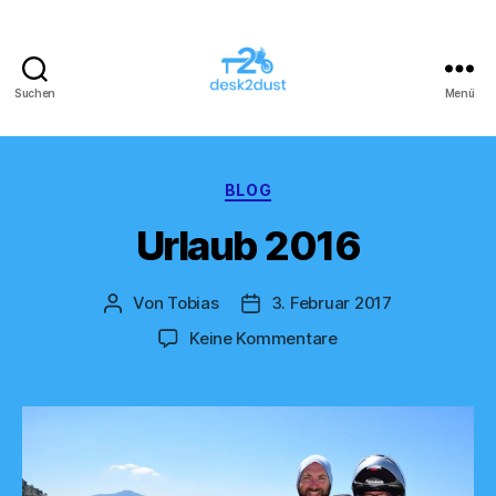
Suchen
Menü
desk2dust
Kategorien
BLOG
Urlaub 2016
Von
Tobias
3. Februar 2017
Beitragsautor
Veröffentlichungsdatum
zu
Keine Kommentare
Urlaub
2016