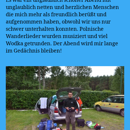
Es war ein unglaublich schöner Abend mit
unglaublich netten und herzlichen Menschen
die mich mehr als freundlich berüßt und
aufgenommen haben, obwohl wir uns nur
schwer unterhalten konnten. Polnische
Wanderlieder wurden musiziert und viel
Wodka getrunden. Der Abend wird mir lange
im Gedächnis bleiben!