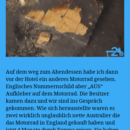
Auf dem weg zum Abendessen habe ich dann
vor der Hotel ein anderes Motorrad gesehen.
Englisches Nummernschild aber „AUS“
Aufkleber auf dem Motorrad. Die Besitzer
kamen dazu und wir sind ins Gespräch
gekommen. Wie sich herausstellte waren es
zwei wirklich unglaublich nette Australier die
das Motorrad in England gekauft haben und