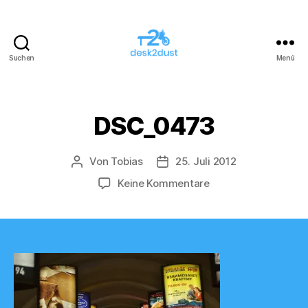
Suchen
Menü
desk2dust
DSC_0473
Von
Tobias
25. Juli 2012
Beitragsautor
Veröffentlichungsdatum
zu
Keine Kommentare
DSC_0473