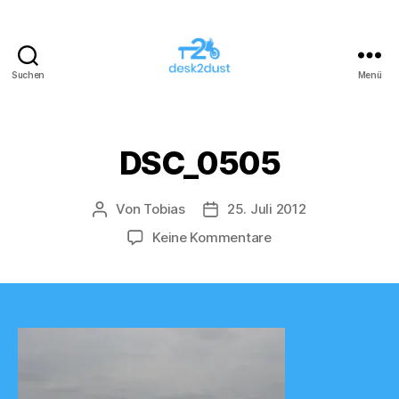
Suchen
Menü
desk2dust
DSC_0505
Von
Tobias
25. Juli 2012
Beitragsautor
Veröffentlichungsdatum
zu
Keine Kommentare
DSC_0505