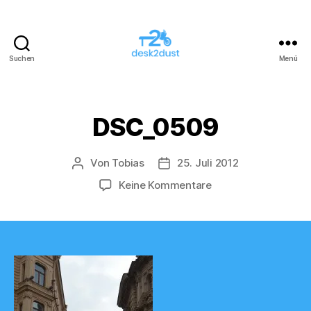
Suchen
Menü
desk2dust
DSC_0509
Von
Tobias
25. Juli 2012
Beitragsautor
Veröffentlichungsdatum
zu
Keine Kommentare
DSC_0509