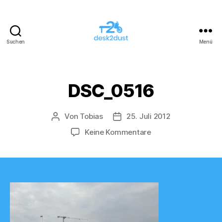
Suchen
Menü
desk2dust
DSC_0516
Von
Tobias
25. Juli 2012
Beitragsautor
Veröffentlichungsdatum
zu
Keine Kommentare
DSC_0516