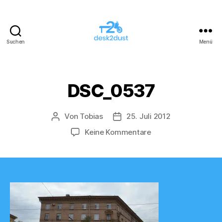
Suchen
Menü
desk2dust
DSC_0537
Von
Tobias
25. Juli 2012
Beitragsautor
Veröffentlichungsdatum
zu
Keine Kommentare
DSC_0537