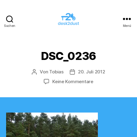
Suchen
Menü
desk2dust
DSC_0236
Von
Tobias
20. Juli 2012
Beitragsautor
Veröffentlichungsdatum
zu
Keine Kommentare
DSC_0236