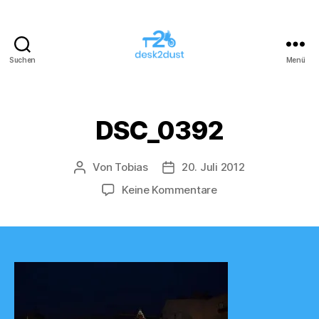
Suchen
Menü
desk2dust
DSC_0392
Von
Tobias
20. Juli 2012
Beitragsautor
Veröffentlichungsdatum
zu
Keine Kommentare
DSC_0392