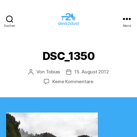
Suchen
Menü
desk2dust
DSC_1350
Von
Tobias
15. August 2012
Beitragsautor
Veröffentlichungsdatum
zu
Keine Kommentare
DSC_1350