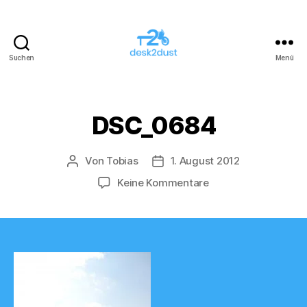
Suchen
Menü
desk2dust
DSC_0684
Von
Tobias
1. August 2012
Beitragsautor
Veröffentlichungsdatum
zu
Keine Kommentare
DSC_0684