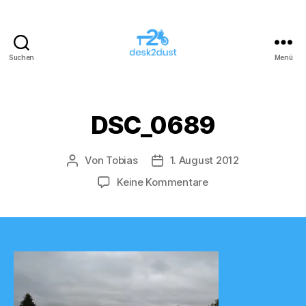
Suchen
Menü
desk2dust
DSC_0689
Von
Tobias
1. August 2012
Beitragsautor
Veröffentlichungsdatum
zu
Keine Kommentare
DSC_0689