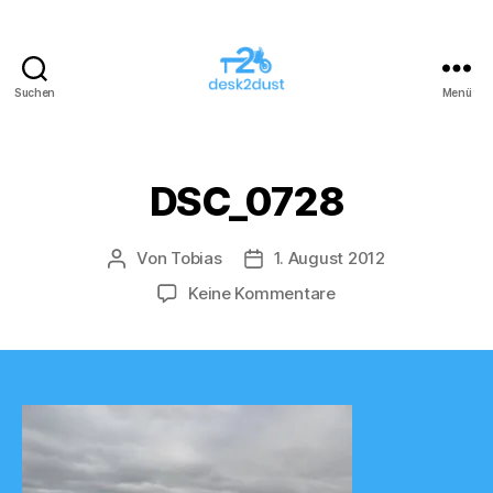
Suchen
Menü
desk2dust
DSC_0728
Von
Tobias
1. August 2012
Beitragsautor
Veröffentlichungsdatum
zu
Keine Kommentare
DSC_0728