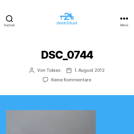
Suchen
Menü
desk2dust
DSC_0744
Von
Tobias
1. August 2012
Beitragsautor
Veröffentlichungsdatum
zu
Keine Kommentare
DSC_0744