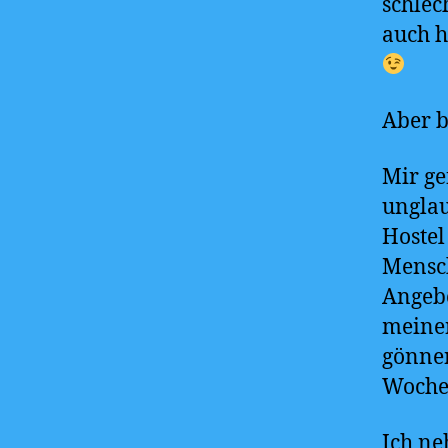
schlec
auch h
Aber b
Mir ge
unglau
Hostel
Mensch
Angebo
meine
gönnen
Woche 
Ich ne