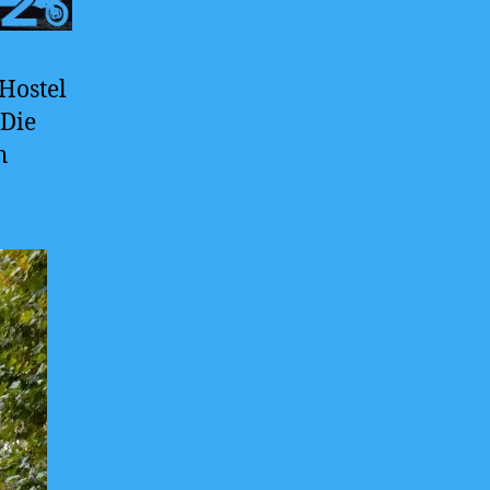
 Hostel
 Die
h