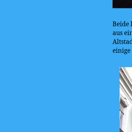
Beide 
aus ei
Altsta
einige