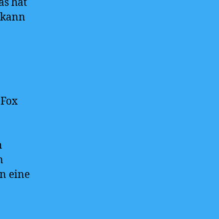
as hat
n kann
 Fox
h
n
on eine