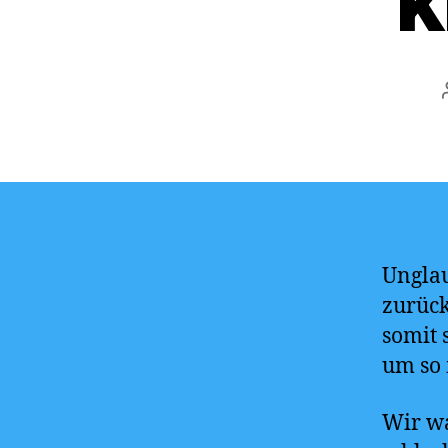
k
Unglau
zurück
somit 
um so
Wir wa