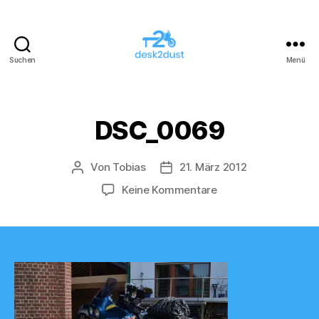
Suchen
Menü
desk2dust
DSC_0069
Von
Tobias
21. März 2012
Beitragsautor
Veröffentlichungsdatum
zu
Keine Kommentare
DSC_0069