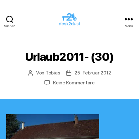
Suchen
Menü
desk2dust
Urlaub2011- (30)
Von
Tobias
25. Februar 2012
Beitragsautor
Veröffentlichungsdatum
zu
Keine Kommentare
Urlaub2011-
(30)