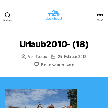
Suchen
Menü
desk2dust
Urlaub2010- (18)
Von
Tobias
25. Februar 2012
Beitragsautor
Veröffentlichungsdatum
zu
Keine Kommentare
Urlaub2010-
(18)